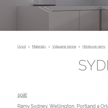
Úvod
>
Materiály
>
Vstavané skrine
>
Hliníkové rámy
SYD
späť
Rámy Sydney, Wellington, Portland a Orle