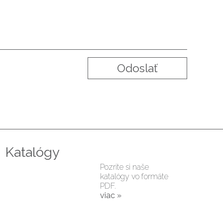
Katalógy
Pozrite si naše
katalógy vo formáte
PDF.
viac »