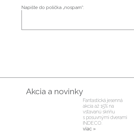
Napište do políčka „nospam“:
Akcia a novinky
Fantastická jesenná
akcia až 15% na
vstavanú skriňu
s posuvnými dverami
INDECO.
viac »