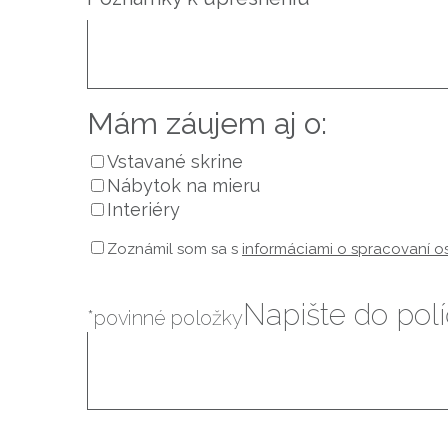
Mám záujem aj o:
Vstavané skrine
Nábytok na mieru
Interiéry
Zoznámil som sa s
informáciami o spracovaní 
Napište do pol
*povinné položky