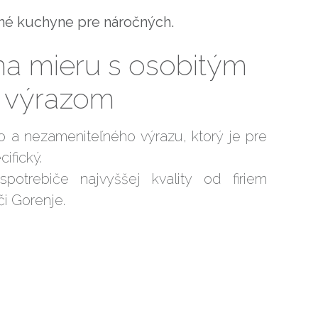
ané kuchyne pre náročných.
a mieru s osobitým
výrazom
o a nezameniteľného výrazu, ktorý je pre
ifický.
otrebiče najvyššej kvality od firiem
či Gorenje.