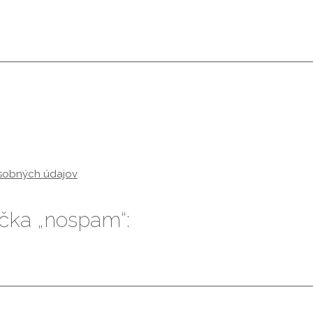
osobných údajov
íčka „nospam“: