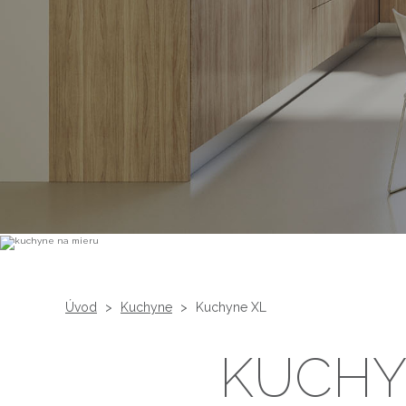
Úvod
>
Kuchyne
>
Kuchyne XL
KUCHY