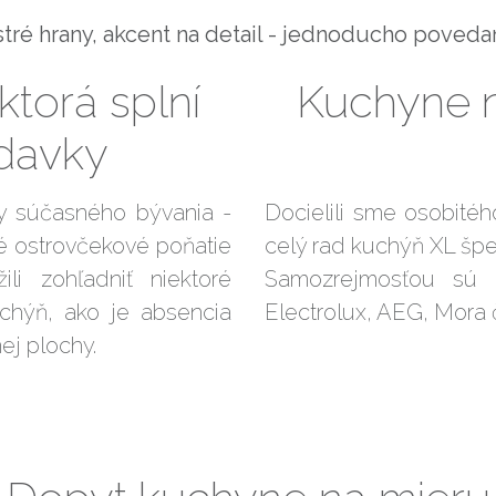
stré hrany, akcent na detail - jednoducho poved
torá splní
Kuchyne n
davky
by súčasného bývania -
Docielili sme osobitéh
é ostrovčekové poňatie
celý rad kuchýň XL špec
li zohľadniť niektoré
Samozrejmosťou sú sp
chýň, ako je absencia
Electrolux, AEG, Mora 
ej plochy.