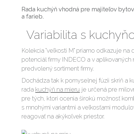
Rada kuchýň vhodná pre majiteľov bytov 
a farieb.
Variabilita s kuchyň
Kolekcia "veľkosti M" priamo odkazuje na 
potenciál firmy INDECO a v aplikovaných 
predvolený sortiment firmy.
Dochádza tak k pomyselnej fúzii skríň a k
rada
kuchýň na mieru
je určená pre milovn
pre tých, ktorí ocenia širokú možnosť komb
s mnohými variantmi a veľkosťami modul
reagovať na akýkoľvek priestor.