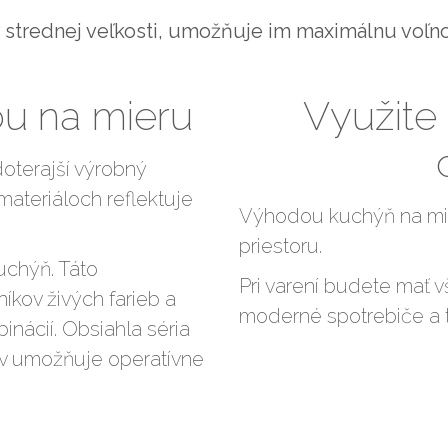
strednej veľkosti, umožňuje im maximálnu voľno
ou na mieru
Využite
doterajší výrobný
materiáloch reflektuje
Výhodou kuchýň na mi
priestoru.
uchýň. Táto
Pri varení budete mať v
íkov živých farieb a
moderné spotrebiče a t
inácií. Obsiahla séria
ov umožňuje operatívne