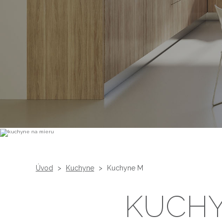
Úvod
>
Kuchyne
>
Kuchyne M
KUCHY