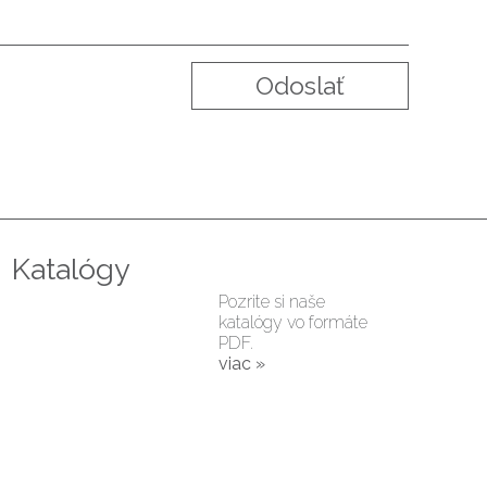
Katalógy
Pozrite si naše
katalógy vo formáte
PDF.
viac »