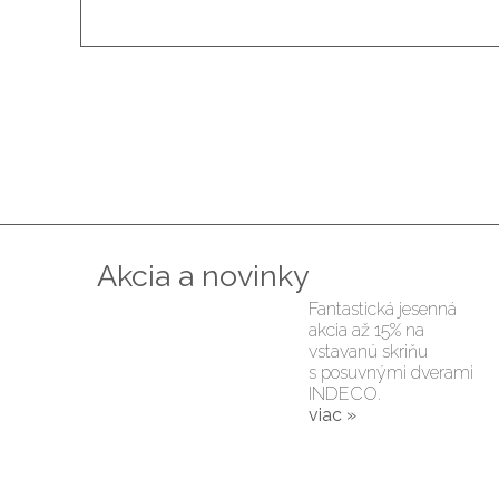
Akcia a novinky
Fantastická jesenná
akcia až 15% na
vstavanú skriňu
s posuvnými dverami
INDECO.
viac »