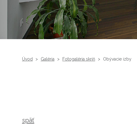
Úvod
>
Galéria
>
Fotogaléria skríň
>
Obývacie izby
späť