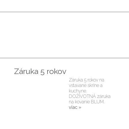
Záruka 5 rokov
Záruka 5 rokov na
vstavané skrine a
kuchyne.
DOŽIVOTNÁ záruka
na kovanie BLUM.
viac »